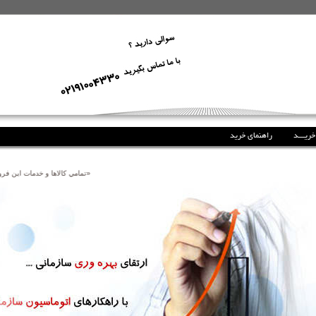
خریـــد
راهنمای خرید
«تمامي كالاها و خدمات اين فرو