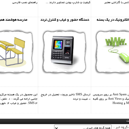
نس با گارانتی معتبر
کیفیت و شارپ بودن تصاویر دارند ...
راهنمای نصب فارسی
الکترونیک در یک بسته
دستگاه حضور و غیاب و کنترل تردد
مدرسه هوشمند همر
اراي قويترين Anti Spam بر روي سرويس
ارسال SMS تاخیر ورود- تعجیل در خروج
پست الکترونيک و Anti Virus بر روي کليه
- غیبت و تردد
SMS 3. حضور و غیاب 4. شهریه
ت
 گروه خبر :